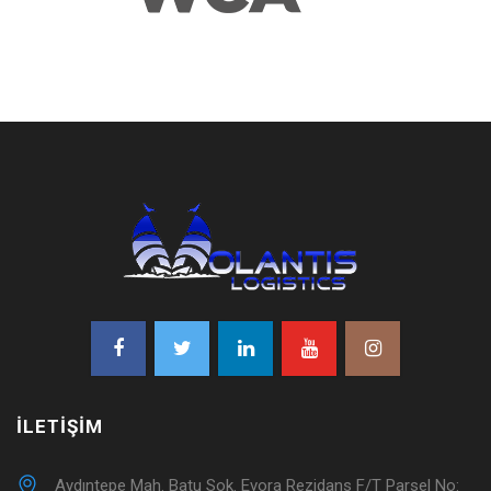
İLETIŞIM
Aydıntepe Mah. Batu Sok. Evora Rezidans F/T Parsel No: