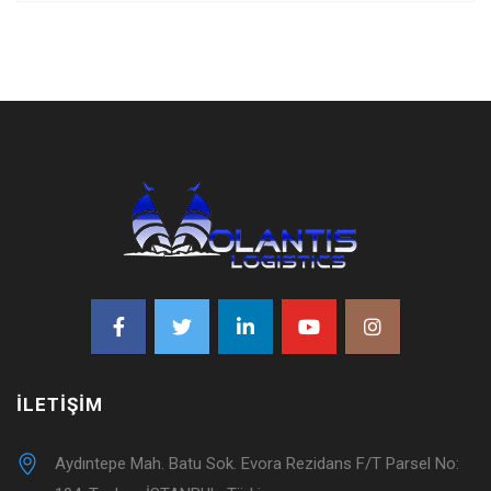
İLETIŞIM
Aydıntepe Mah. Batu Sok. Evora Rezidans F/T Parsel No: