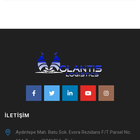
İLETIŞIM
Aydıntepe Mah. Batu Sok. Evora Rezidans F/T Parsel No: