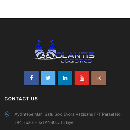
CONTACT US
Aydıntepe Mah. Batu Sok. Evora Rezidans F/T Parsel No:
194, Tuzla – ISTANBUL, Türkiye